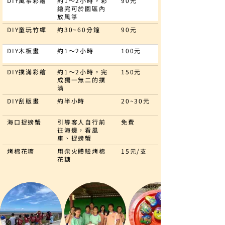
DIY風箏彩繪
約1～2小時，彩
90元
繪完可於園區內
放風箏
DIY童玩竹蟬
約30~60分鐘
90元
DIY木板畫
約1～2小時
100元
DIY撲滿彩繪
約1～2小時，完
150元
成獨一無二的撲
滿
DIY刮版畫
約半小時
20~30元
海口捉螃蟹
引導客人自行前
免費
往海邊，看風
車、捉螃蟹
烤棉花糖
用柴火體驗烤棉
15元/支
花糖