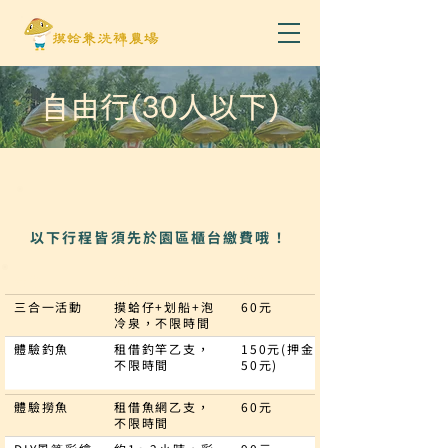
自由行(30人以下)
以下行程皆須先於園區櫃台繳費哦！
價格
活動
說明
三合一活動
摸蛤仔+划船+泡
60元
冷泉，不限時間
體驗釣魚
租借釣竿乙支，
150元(押金
不限時間
50元)
體驗撈魚
租借魚網乙支，
60元
不限時間